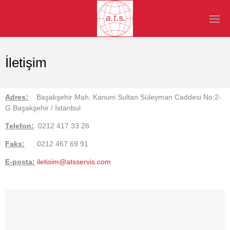
İletişim
Adres:
Başakşehir Mah. Kanuni Sultan Süleyman Caddesi No:2-
G Başakşehir / İstanbul
Telefon:
0212 417 33 28
Faks:
0212 467 69 91
E-posta:
iletisim@atsservis.com